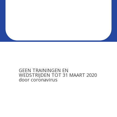
19/08/2026
K Zwaluwen
Kvv Heusden - Zolder
19:30
Olmen
23/08/2026
K Zwaluwen Olmen
K Wuustwezel Fc
15:00
23/08/2026
K Zwaluwen
Grenstr Kol Lommel
18:00
Olmen
GEEN TRAININGEN EN
WEDSTRIJDEN TOT 31 MAART 2020
door coronavirus