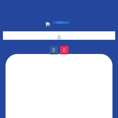
Eerstvolgende wedstrijd 1ste ploeg:
Datum
Thuis
Uit
06/08/2026
Koninklijk Sporting
K Zwaluwen
19:30
Wijchmaal
Olmen
08/08/2026
K Zwaluwen Olmen
Kfc Zwarte Leeuw
18:30
12/08/2026
K Esk
K Zwaluwen Olmen
19:30
Leopoldsburg
15/08/2026
K Zwaluwen
K Witgoor Sport Dessel
18:30
Olmen