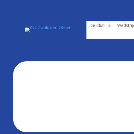
De Club
Wedstri
Datum
Thuis
Uit
06/08/2026 19:30
Koninklijk Sporting Wijchmaal
K Zwaluwen O
08/08/2026 18:30
K Zwaluwen Olmen
Kfc Zwarte Le
12/08/2026 19:30
K Zwaluwen Olmen
K Esk Leopold
15/08/2026 18:30
K Witgoor Sport Dessel
K Zwaluwen O
19/08/2026 19:30
Kvv Heusden - Zolder
K Zwaluwen O
23/08/2026 15:00
K Zwaluwen Olmen
K Wuustwezel 
23/08/2026 18:00
Grenstr Kol Lommel
K Zwaluwen O