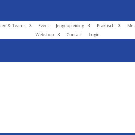
jden & Teams
Event
Jeugdopleiding
Praktisch
Med
Webshop
Contact
Login
Eerstvolgende wedstrijd 1ste ploeg:
lmen
euw
sburg
lmen
lmen
Fc
lmen